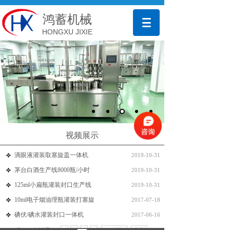
鸿蓄机械
HONGXU JIXIE
视频展示
滴眼液灌装取塞旋盖一体机
2019-10-31
茅台白酒生产线8000瓶/小时
2019-10-31
125ml小扁瓶灌装封口生产线
2019-10-31
10ml电子烟油理瓶灌装打塞旋
2017-07-18
碘伏/碘水灌装封口一体机
2017-06-16