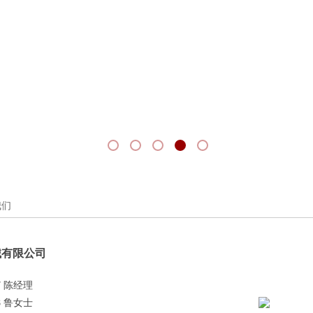
我们
械有限公司
97 陈经理
8 鲁女士