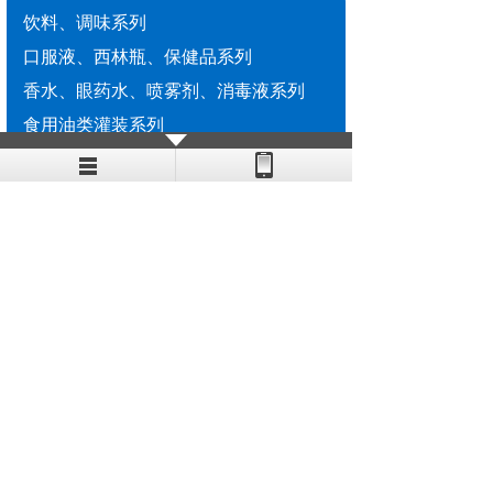
饮料、调味系列
口服液、西林瓶、保健品系列
香水、眼药水、喷雾剂、消毒液系列
食用油类灌装系列
酱类灌装机系列
洗瓶机系列
封口机系列
贴标机系列
烘干机系列
灌装生产线
直线灌装机系列
其他配套设备系列
中小型交钥匙工程系列
长按二维码识别
更多精彩 等你前来